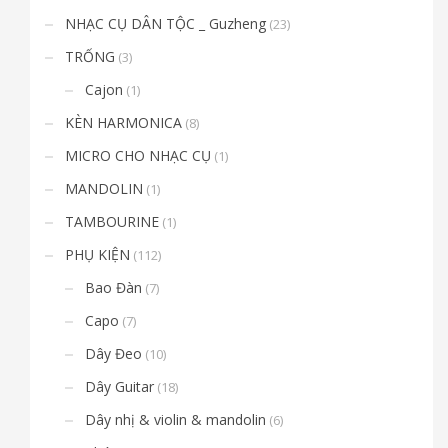
NHẠC CỤ DÂN TỘC _ Guzheng
(23)
TRỐNG
(3)
Cajon
(1)
KÈN HARMONICA
(8)
MICRO CHO NHẠC CỤ
(1)
MANDOLIN
(1)
TAMBOURINE
(1)
PHỤ KIỆN
(112)
Bao Đàn
(7)
Capo
(7)
Dây Đeo
(10)
Dây Guitar
(18)
Dây nhị & violin & mandolin
(6)