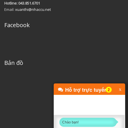
Hotline: 043.851.6701
Email:
xuanthi@nhaccu.net
Facebook
Bản đồ
Hỗ trợ trực tuyến
x
2
Chào bạn!