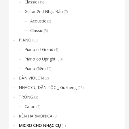
Classic
(19)
Guitar 2nd Nhật Bản
(7)
Acoustic
(2)
Classic
(5)
PIANO
(50)
Piano cơ Grand
(1)
Piano cơ Upright
(30)
Piano điện
(19)
ĐÀN VIOLON
(2)
NHẠC CỤ DÂN TỘC _ Guzheng
(23)
TRỐNG
(3)
Cajon
(1)
KÈN HARMONICA
(8)
MICRO CHO NHẠC CỤ
(1)