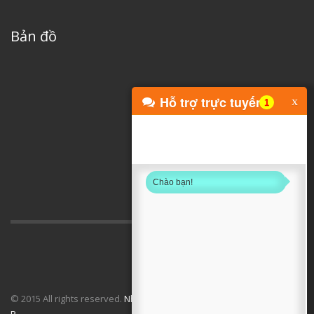
Bản đồ
Hỗ trợ trực tuyến
x
1
Chào bạn!
© 2015 All rights reserved.
Nhạc cụ vạn xuân
. Designed by
D E C Y B E