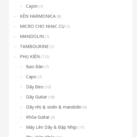
Cajon
(1)
KÈN HARMONICA
(8)
MICRO CHO NHẠC CỤ
(1)
MANDOLIN
(1)
TAMBOURINE
(1)
PHỤ KIỆN
(112)
Bao Đàn
(7)
Capo
(7)
Dây Đeo
(10)
Dây Guitar
(18)
Dây nhị & violin & mandolin
(6)
Khóa Guitar
(3)
Máy Lên Dây & Đập Nhịp
(11)