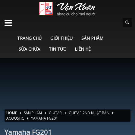
TRANG CHỦ
GIỚI THIỆU
SẢN PHẨM
SỬA CHỮA
TIN TỨC
LIÊN HỆ
HOME
SẢN PHẨM
GUITAR
GUITAR 2ND NHẬT BẢN
ACOUSTIC
YAMAHA FG201
Yamaha FG201