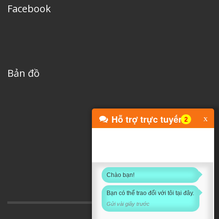
Facebook
Bản đồ
Hỗ trợ trực tuyến
x
3
Chào bạn!
Bạn có thể trao đổi với tôi tại đây.
Gửi vài giây trước