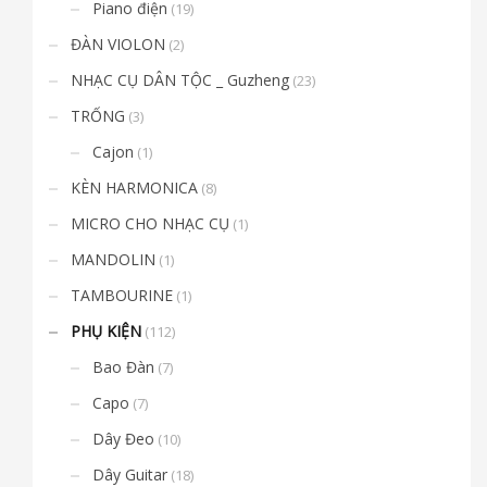
Piano điện
(19)
ĐÀN VIOLON
(2)
NHẠC CỤ DÂN TỘC _ Guzheng
(23)
TRỐNG
(3)
Cajon
(1)
KÈN HARMONICA
(8)
MICRO CHO NHẠC CỤ
(1)
MANDOLIN
(1)
TAMBOURINE
(1)
PHỤ KIỆN
(112)
Bao Đàn
(7)
Capo
(7)
Dây Đeo
(10)
Dây Guitar
(18)