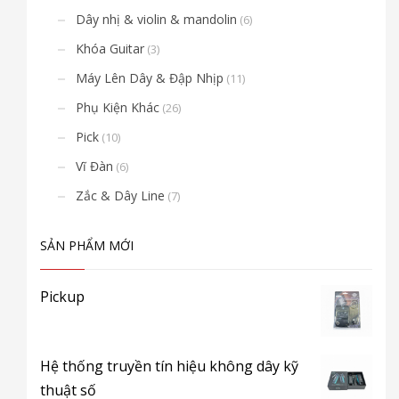
Dây nhị & violin & mandolin
(6)
Khóa Guitar
(3)
Máy Lên Dây & Đập Nhịp
(11)
Phụ Kiện Khác
(26)
Pick
(10)
Vĩ Đàn
(6)
Zắc & Dây Line
(7)
SẢN PHẨM MỚI
Pickup
Hệ thống truyền tín hiệu không dây kỹ
thuật số