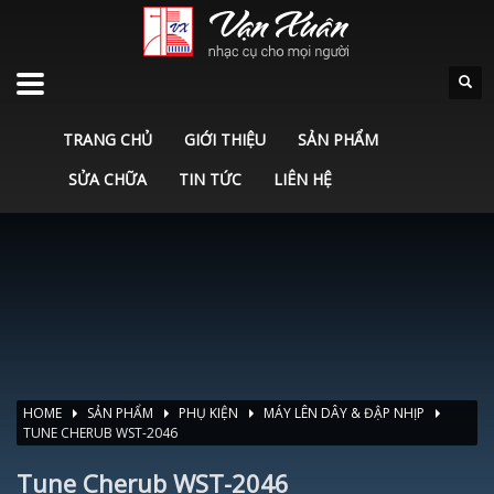
TRANG CHỦ
GIỚI THIỆU
SẢN PHẨM
SỬA CHỮA
TIN TỨC
LIÊN HỆ
HOME
SẢN PHẨM
PHỤ KIỆN
MÁY LÊN DÂY & ĐẬP NHỊP
TUNE CHERUB WST-2046
Tune Cherub WST-2046