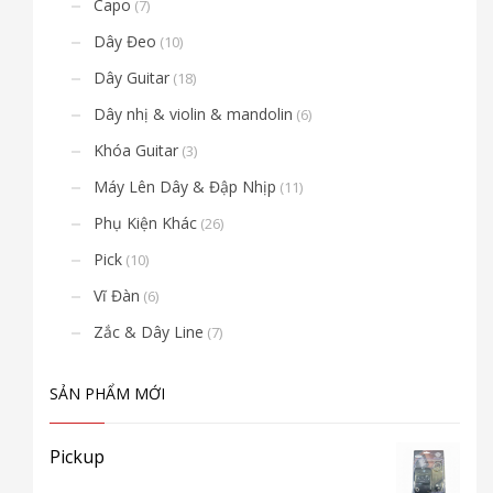
Capo
(7)
Dây Đeo
(10)
Dây Guitar
(18)
Dây nhị & violin & mandolin
(6)
Khóa Guitar
(3)
Máy Lên Dây & Đập Nhịp
(11)
Phụ Kiện Khác
(26)
Pick
(10)
Vĩ Đàn
(6)
Zắc & Dây Line
(7)
SẢN PHẨM MỚI
Pickup