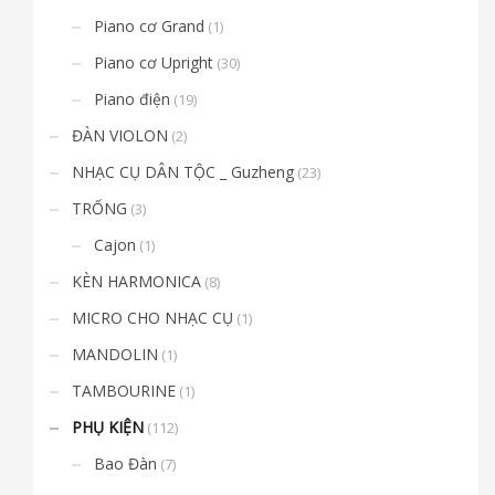
Piano cơ Grand
(1)
Piano cơ Upright
(30)
Piano điện
(19)
ĐÀN VIOLON
(2)
NHẠC CỤ DÂN TỘC _ Guzheng
(23)
TRỐNG
(3)
Cajon
(1)
KÈN HARMONICA
(8)
MICRO CHO NHẠC CỤ
(1)
MANDOLIN
(1)
TAMBOURINE
(1)
PHỤ KIỆN
(112)
Bao Đàn
(7)